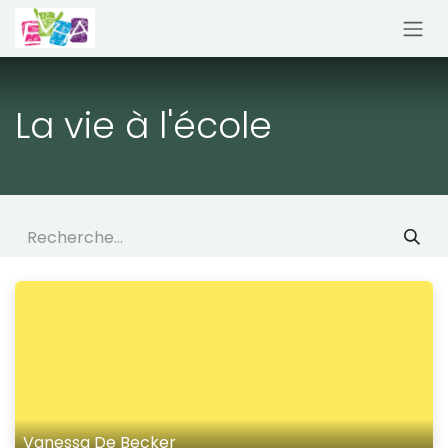
Se rendre au contenu
La vie à l'école
Vanessa De Becker